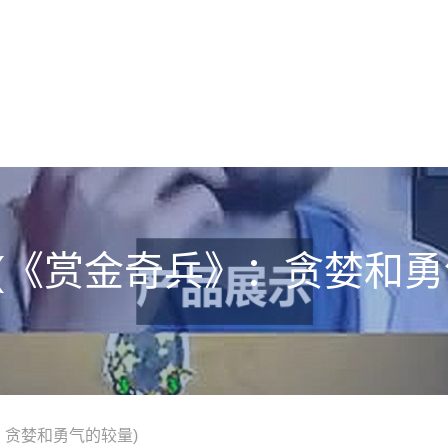
(《赏金奇兵》：贪婪和勇
：贪婪和勇气的较量)